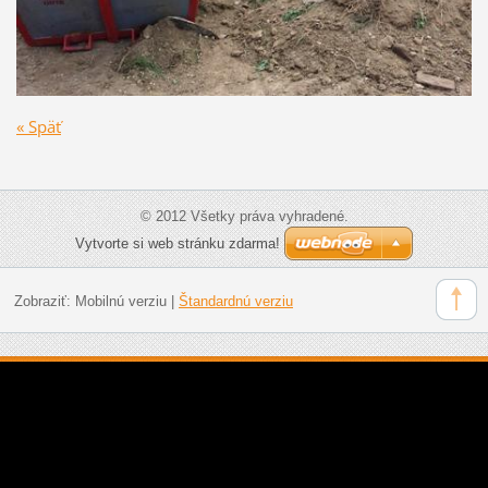
« Späť
© 2012 Všetky práva vyhradené.
Vytvorte si web stránku zdarma!
Zobraziť:
Mobilnú verziu
|
Štandardnú verziu