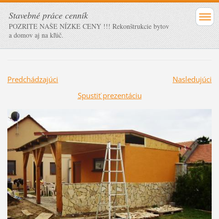
Stavebné práce cenník
POZRITE NAŠE NÍZKE CENY !!! Rekonštrukcie bytov
a domov aj na kľúč.
Predchádzajúci
Nasledujúci
Spustiť prezentáciu