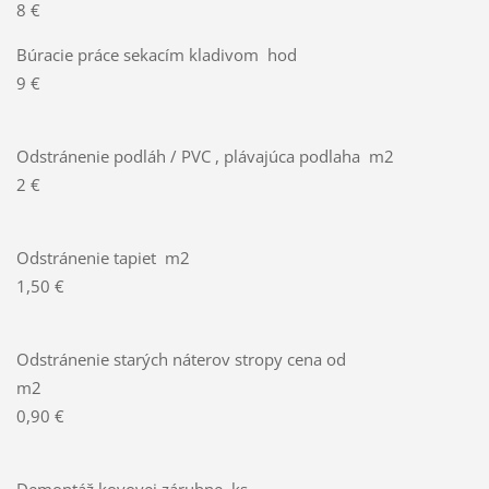
8 €
Búracie práce sekacím kladivom hod
9 €
Odstránenie podláh / PVC , plávajúca podlaha m2
2 €
Odstránenie tapiet m2
1,50 €
Odstránenie starých náterov stropy cena od
m2
0,90 €
Demontáž kovovej zárubne ks