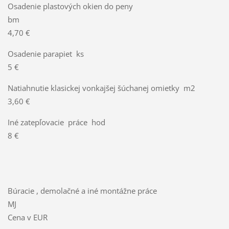
Osadenie plastových okien do peny
bm
4,70 €
Osadenie parapiet ks
5 €
Natiahnutie klasickej vonkajšej šúchanej omietky m2
3,60 €
Iné zatepľovacie práce hod
8 €
Búracie , demolačné a iné montážne práce
MJ
Cena v EUR